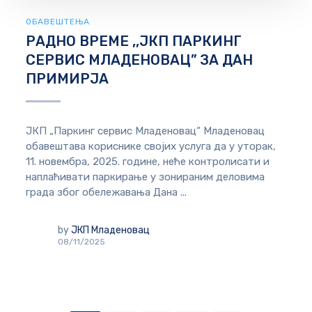
ОБАВЕШТЕЊА
РАДНО ВРЕМЕ ,,ЈКП ПАРКИНГ
СЕРВИС МЛАДЕНОВАЦ” ЗА ДАН
ПРИМИРЈА
ЈКП „Паркинг сервис Младеновац“ Младеновац
обавештава кориснике својих услуга да у уторак,
11. новембра, 2025. године, неће контролисати и
наплаћивати паркирање у зонираним деловима
града због обележавања Дана ...
by
ЈКП Младеновац
08/11/2025