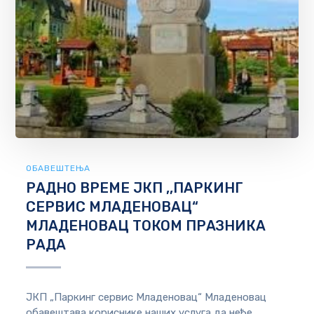
ОБАВЕШТЕЊА
РАДНО ВРЕМЕ ЈКП ,,ПАРКИНГ
СЕРВИС МЛАДЕНОВАЦ“
МЛАДЕНОВАЦ ТОКОМ ПРАЗНИКА
РАДА
ЈКП „Паркинг сервис Младеновац“ Младеновац
обавештава кориснике наших услуга да неће