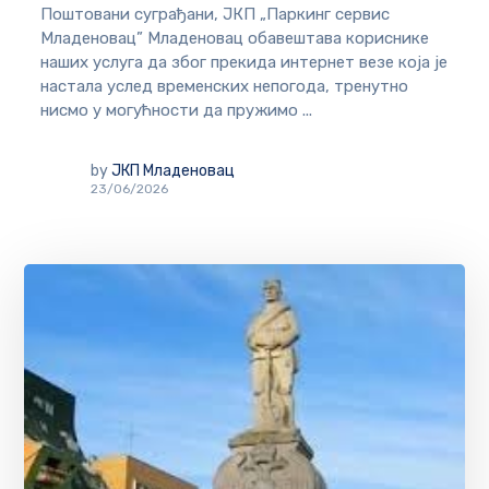
Поштовани суграђани, ЈКП „Паркинг сервис
Младеновац” Младеновац обавештава кориснике
наших услуга да због прекида интернет везе која је
настала услед временских непогода, тренутно
нисмо у могућности да пружимо ...
by
ЈКП Младеновац
23/06/2026