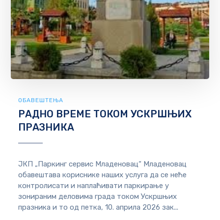
ОБАВЕШТЕЊА
РАДНО ВРЕМЕ ТОКОМ УСКРШЊИХ
ПРАЗНИКА
ЈКП „Паркинг сервис Младеновац“ Младеновац
обавештава кориснике наших услуга да се неће
контролисати и наплаћивати паркирање у
зонираним деловима града током Ускршњих
празника и то од петка, 10. априла 2026 зак...