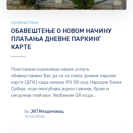
ОБАВЕШТЕЊА
ОБАВЕШТЕЊЕ О НОВОМ НАЧИНУ
ПЛАЋАЊА ДНЕВНЕ ПАРКИНГ
КАРТЕ
Поштовани корисници наших услуга,
обавештавамо Вас да се на слипу дневне паркинг
карте (ДПК) сада налази IPS QR код Народне банке
Србије, који омогућава једноставније, брже и
сигурније плаћање. Увођењем QR кода...
by
ЈКП Младеновац
12/02/2026