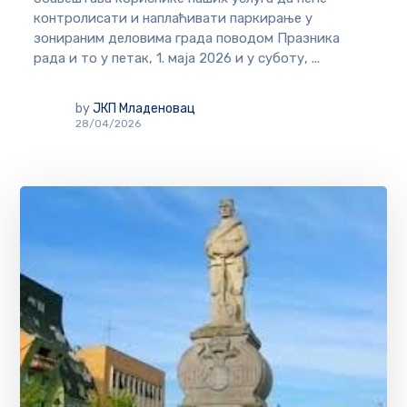
контролисати и наплаћивати паркирање у
зонираним деловима града поводом Празника
рада и то у петак, 1. маја 2026 и у суботу, ...
by
ЈКП Младеновац
28/04/2026