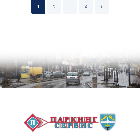
1
2
…
4