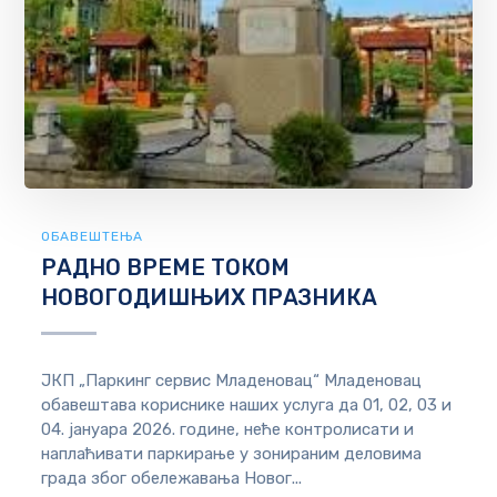
ОБАВЕШТЕЊА
РАДНО ВРЕМЕ ТОКОМ
НОВОГОДИШЊИХ ПРАЗНИКА
ЈКП „Паркинг сервис Младеновац“ Младеновац
обавештава кориснике наших услуга да 01, 02, 03 и
04. јануара 2026. године, неће контролисати и
наплаћивати паркирање у зонираним деловима
града због обележавања Новог...